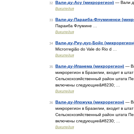
Вали-ду-Асу (микрорегион)
— Вали ду
32
Википедия
Вали-ду-Параиба-Флуминенси (микр
33
Параиба Флумине …
Википедия
Вали-ду-Риу-дус-Бойс (микрорегион
34
Microrregião do Vale do Rio d …
Википедия
Вали-ду-Ипанема (микрорегион)
— Ва
35
микрорегион в Бразилии, входит в шта
Сельскохозяйственный район штата Пе
включены следующие&#8230; …
Википедия
Вали-ду-Ипожука (микрорегион)
— Ва
36
микрорегион в Бразилии, входит в шта
Сельскохозяйственный район штата Пе
включены следующие&#8230; …
Википедия