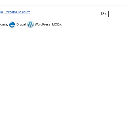
ка
,
Реклама на сайте
18+
omla,
Drupal,
WordPress, MODx.