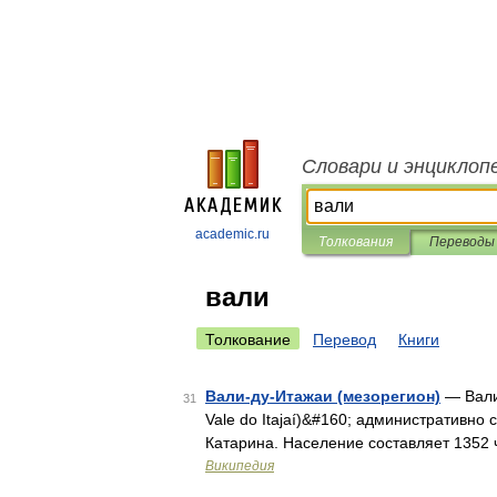
Словари и энциклоп
academic.ru
Толкования
Переводы
вали
Толкование
Перевод
Книги
Вали-ду-Итажаи (мезорегион)
— Вали 
31
Vale do Itajaí)&#160; административно 
Катарина. Население составляет 1352
Википедия