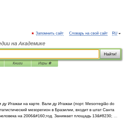
Запомнить сайт
Словарь на свой сайт
RU
едии на Академике
Найти!
Книги
Игры ⚽
ду Итажаи на карте. Вали ду Итажаи (порт. Mesorregião do
статистический мезорегион в Бразилии, входит в штат Санта
 человека на 2006&#160;год. Занимает площадь 13&#8230; …