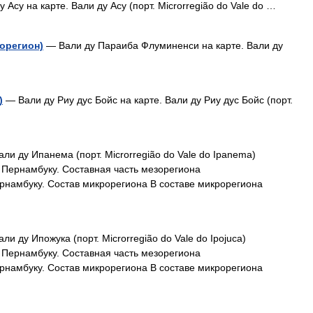
 Асу на карте. Вали ду Асу (порт. Microrregião do Vale do …
орегион)
— Вали ду Параиба Флуминенси на карте. Вали ду
)
— Вали ду Риу дус Бойс на карте. Вали ду Риу дус Бойс (порт.
ли ду Ипанема (порт. Microrregião do Vale do Ipanema)
т Пернамбуку. Составная часть мезорегиона
рнамбуку. Состав микрорегиона В составе микрорегиона
ли ду Ипожука (порт. Microrregião do Vale do Ipojuca)
т Пернамбуку. Составная часть мезорегиона
рнамбуку. Состав микрорегиона В составе микрорегиона