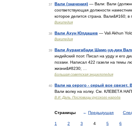
Вали (значения)
— Вали: Вали (должно
37
соответствующая должности наместник
которое делится страна. Вали&#160; 
Википедия
Вали Ахун Юлдашев
— Vali Akhun Yol
38
Википедия
Вали Аурангабади Шамс-уд-дин Вал
39
индийский поэт. Писал на урду и его 
поэзии. Написал 422 газели на темы л
жизни&#8230; …
Большая советская энциклопедия
Вали на серого - серый все свезет. 
40
Вали волку на холку. См. КЛЕВЕТА Н
В.И. Даль. Пословицы русского народа
Страницы
←
Предыдущая
Сле
1
2
3
4
5
6