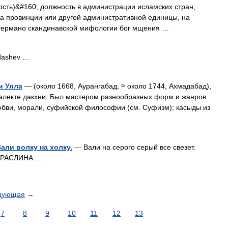
сть)&#160; должность в администрации исламских стран,
а провинции или другой административной единицы, на
в германо скандинавской мифологии бог мщения …
dashev …
и Улла
— (около 1668, Аурангабад, ≈ около 1744, Ахмадабад),
диалекте дакхни. Был мастером разнообразных форм и жанров
юбви, морали, суфийской философии (см. Суфизм); касыды из
Вали волку на холку.
— Вали на серого серый все свезет.
АПРАСЛИНА …
дующая
→
7
8
9
10
11
12
13